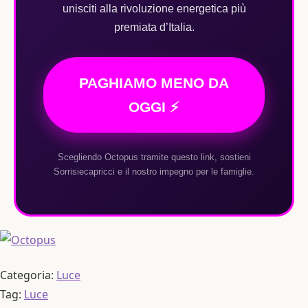
unisciti alla rivoluzione energetica più
premiata d’Italia.
PAGHIAMO MENO DA
OGGI ⚡
Scegliendo Octopus tramite questo link, sostieni
Sorrisiecapricci e il nostro impegno per le famiglie.
Categoria:
Luce
Tag:
Luce