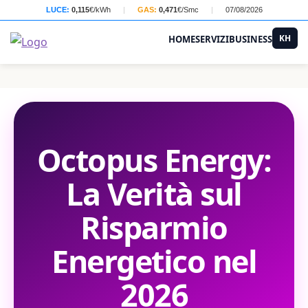
LUCE:
0,115
€/kWh
|
GAS:
0,471
€/Smc
|
07/08/2026
KH
HOME
SERVIZI
BUSINESS
Octopus Energy:
La Verità sul
Risparmio
Energetico nel
2026