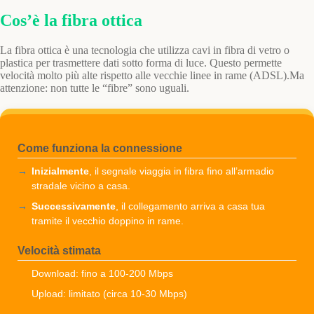
Cos’è la fibra ottica
La fibra ottica è una tecnologia che utilizza cavi in fibra di vetro o
plastica per trasmettere dati sotto forma di luce. Questo permette
velocità molto più alte rispetto alle vecchie linee in rame (ADSL).Ma
attenzione: non tutte le “fibre” sono uguali.
Come funziona la connessione
Inizialmente
, il segnale viaggia in fibra fino all’armadio
stradale vicino a casa.
Successivamente
, il collegamento arriva a casa tua
tramite il vecchio doppino in rame.
Velocità stimata
Download: fino a 100-200 Mbps
Upload: limitato (circa 10-30 Mbps)