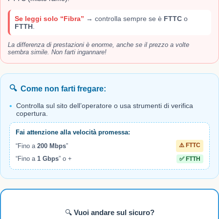
Se leggi solo “Fibra”
→ controlla sempre se è
FTTC
o
FTTH
.
La differenza di prestazioni è enorme, anche se il prezzo a volte
sembra simile. Non farti ingannare!
🔍
Come non farti fregare:
•
Controlla sul sito dell’operatore o usa strumenti di verifica
copertura.
Fai attenzione alla velocità promessa:
⚠️ FTTC
“Fino a
200 Mbps
”
“Fino a
1 Gbps
” o +
✅ FTTH
🔍
Vuoi andare sul sicuro?