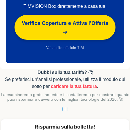
TIMVISION Box direttamente a casa tua.
Verifica Copertura e Attiva l’Offerta
➔
Vai al sito ufficiale TIM
Dubbi sulla tua tariffa?
🤔
Se preferisci un’analisi professionale, utilizza il modulo qui
sotto per
caricare la tua fattura
.
La esamineremo gratuitamente e ti contatteremo per mostrarti quanto
puoi risparmiare davvero con le migliori tecnologie del 2026. 🚀
↓↓↓
Risparmia sulla bolletta!