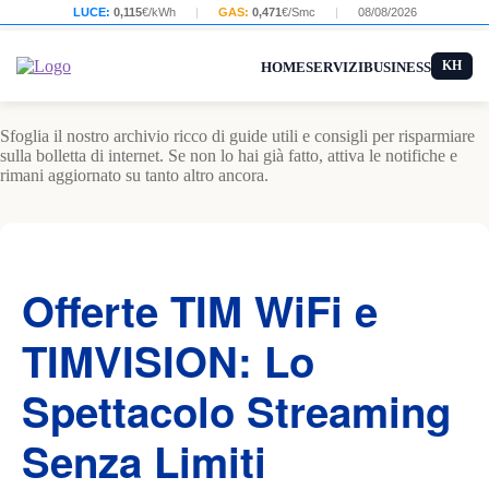
LUCE:
0,115
€/kWh
|
GAS:
0,471
€/Smc
|
08/08/2026
KH
HOME
SERVIZI
BUSINESS
Sfoglia il nostro archivio ricco di guide utili e consigli per risparmiare
sulla bolletta di internet. Se non lo hai già fatto, attiva le notifiche e
rimani aggiornato su tanto altro ancora.
Offerte TIM WiFi e
TIMVISION: Lo
Spettacolo Streaming
Senza Limiti