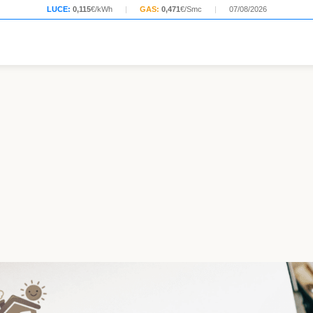
LUCE:
0,115
€/kWh
|
GAS:
0,471
€/Smc
|
07/08/2026