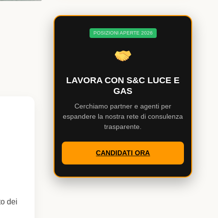
POSIZIONI APERTE 2026
LAVORA CON S&C LUCE E
GAS
Cerchiamo partner e agenti per
espandere la nostra rete di consulenza
trasparente.
CANDIDATI ORA
to dei