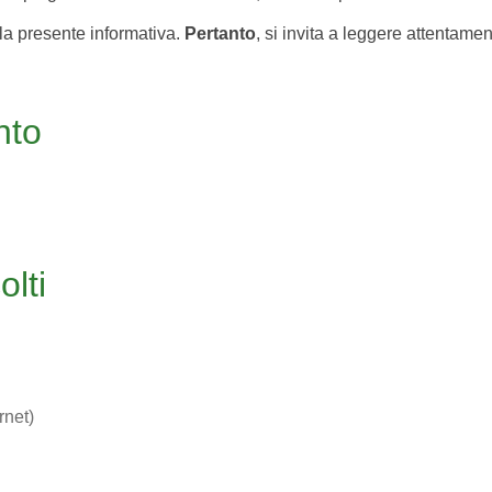
a la presente informativa.
Pertanto
, si invita a leggere attentame
nto
olti
rnet)