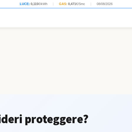
LUCE:
0,115
€/kWh
|
GAS:
0,471
€/Smc
|
08/08/2026
ideri proteggere?