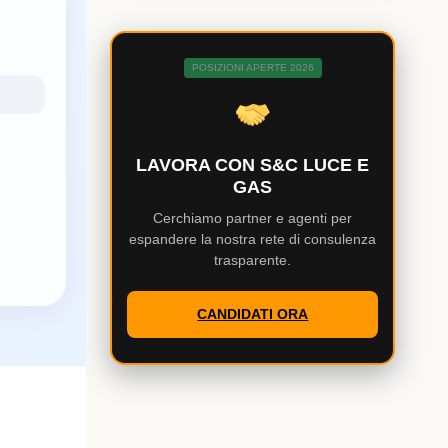
POSIZIONI APERTE 2026
LAVORA CON S&C LUCE E
GAS
Cerchiamo partner e agenti per
espandere la nostra rete di consulenza
trasparente.
CANDIDATI ORA