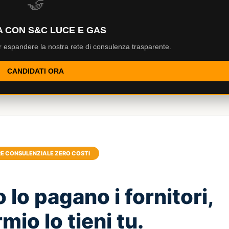
🤝
 CON S&C LUCE E GAS
 espandere la nostra rete di consulenza trasparente.
CANDIDATI ORA
E CONSULENZIALE ZERO COSTI
o lo pagano i fornitori,
rmio lo tieni tu.