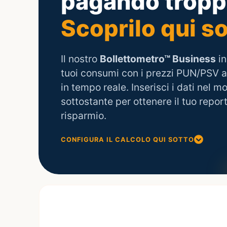
pagando trop
Scoprilo qui so
Il nostro
Bollettometro™ Business
in
tuoi consumi con i prezzi PUN/PSV a
in tempo reale. Inserisci i dati nel m
sottostante per ottenere il tuo report
risparmio.
CONFIGURA IL CALCOLO QUI SOTTO