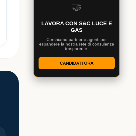
🤝
LAVORA CON S&C LUCE E
GAS
h
Cerchiamo partner e agenti per
espandere la nostra rete di consulenza
trasparente.
CANDIDATI ORA