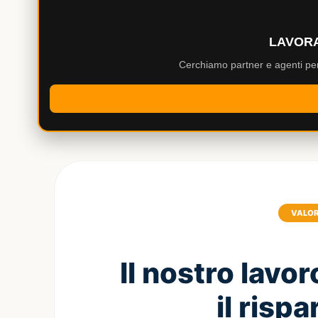
LAVORA
Cerchiamo partner e agenti per
VALOR
Il nostro lavor
il rispa