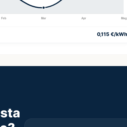
0,115 €/kW
 sta