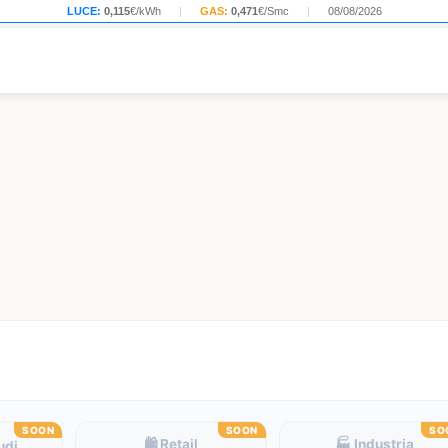
LUCE:
0,115
€/kWh
|
GAS:
0,471
€/Smc
|
08/08/2026
SOON
SOON
SO
🛍️ Retail
🏭 Industria
tudi