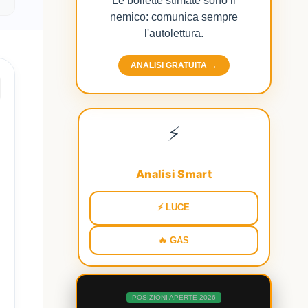
Le bollette stimate sono il
nemico: comunica sempre
l'autolettura.
ANALISI GRATUITA →
⚡
Analisi Smart
⚡ LUCE
🔥 GAS
POSIZIONI APERTE 2026