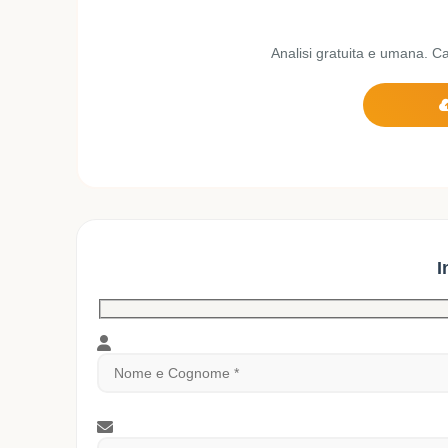
Analisi gratuita e umana. Car
I
Si prega di lasciare vuoto questo campo.