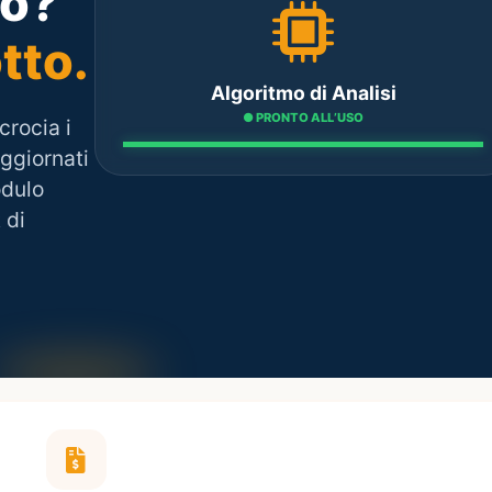
po?
tto.
Algoritmo di Analisi
● PRONTO ALL’USO
crocia i
ggiornati
odulo
 di