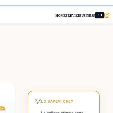
KH
HOME
SERVIZI
BUSINESS
💡
LO SAPEVI CHE?
ON