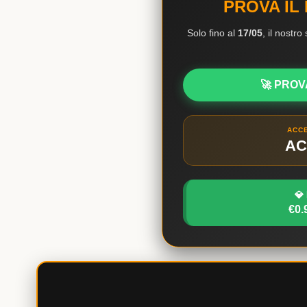
PROVA IL
Solo fino al
17/05
, il nostr
🚀 PROV
ACC
AC
💎
€0.