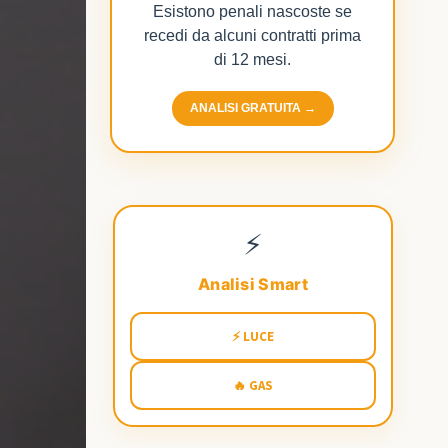
Esistono penali nascoste se
recedi da alcuni contratti prima
di 12 mesi.
ANALISI GRATUITA →
⚡
Analisi Smart
⚡ LUCE
🔥 GAS