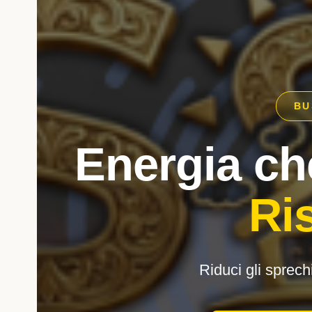
BU
Energia ch
Ri
Riduci gli sprech