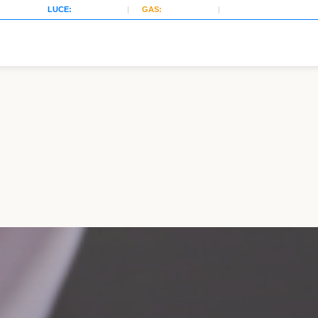
LUCE:
0,115
€/kWh
|
GAS:
0,471
€/Smc
|
08/08/2026