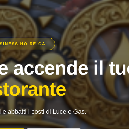
SINESS HO.RE.CA.
e accende il tu
storante
i e abbatti i costi di Luce e Gas.