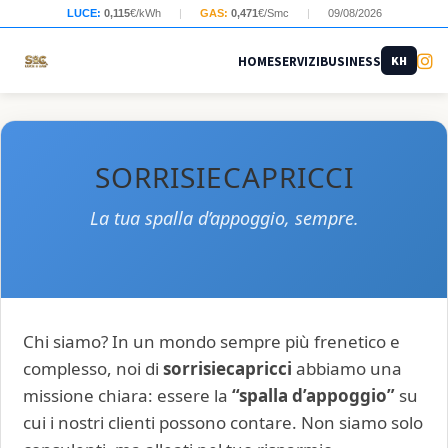
LUCE:
0,115
€/kWh
|
GAS:
0,471
€/Smc
|
09/08/2026
HOME
SERVIZI
BUSINESS
KH
SORRISIECAPRICCI
La tua spalla d’appoggio, sempre.
Chi siamo? In un mondo sempre più frenetico e
complesso, noi di
sorrisiecapricci
abbiamo una
missione chiara: essere la
“spalla d’appoggio”
su
cui i nostri clienti possono contare. Non siamo solo