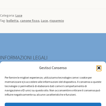
Categoria:
Luce
Tag:
bolletta
,
canone fisso
,
Luce
,
risparmio
INFORMAZIONI LEGALI
Gestisci Consenso
Cookie Policy (UE)
Per fornire le migliori esperienze, utilizziamo tecnologie come i cookie per
memorizzare e/o accedere alle informazioni del dispositivo. Il consenso a queste
Privacy (informativa)
tecnologie ci permetterà di elaborare dati come il comportamento di
navigazione o ID unici su questo sito. Non acconsentire o ritirare il consenso può
influire negativamente su alcune caratteristiche e funzioni.