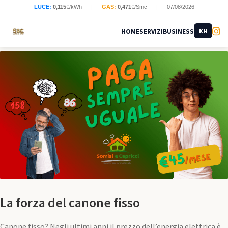
LUCE:
0,115
€/kWh
|
GAS:
0,471
€/Smc
|
07/08/2026
HOME
SERVIZI
BUSINESS
KH
La forza del canone fisso
Canone fisso? Negli ultimi anni il prezzo dell’energia elettrica è