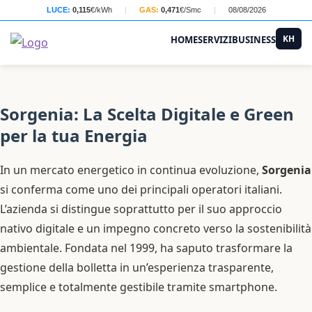
LUCE:
0,115
€/kWh
|
GAS:
0,471
€/Smc
|
08/08/2026
KH
HOME
SERVIZI
BUSINESS
Sorgenia: La Scelta Digitale e Green
per la tua Energia
In un mercato energetico in continua evoluzione,
Sorgenia
si conferma come uno dei principali operatori italiani.
L’azienda si distingue soprattutto per il suo approccio
nativo digitale e un impegno concreto verso la sostenibilità
ambientale. Fondata nel 1999, ha saputo trasformare la
gestione della bolletta in un’esperienza trasparente,
semplice e totalmente gestibile tramite smartphone.