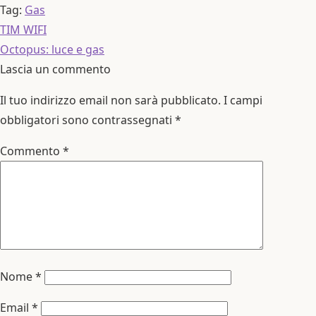
Tag:
Gas
Navigazione
Articolo
TIM WIFI
articoli
precedente:
Articolo
Octopus: luce e gas
successivo:
Lascia un commento
Il tuo indirizzo email non sarà pubblicato.
I campi
obbligatori sono contrassegnati
*
Commento
*
Nome
*
Email
*