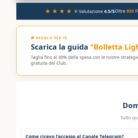
★
★
★
★
★
Oltre
850
F
Valutazione
4.5/5
🎁 REGALO PER TE
Scarica la guida
“Bolletta Lig
Taglia fino al 30% della spesa con le nostre strategi
gratuita del Club.
Do
Tutto qu
Come ricevo l’accesso al Canale Telegram?