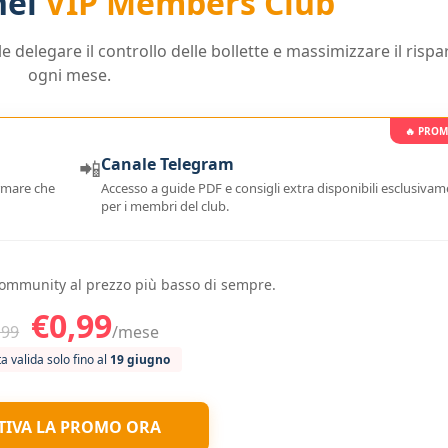
nel
VIP Members Club
le delegare il controllo delle bollette e massimizzare il risp
ogni mese.
🔥 PROM
📲
Canale Telegram
rmare che
Accesso a guide PDF e consigli extra disponibili esclusiva
per i membri del club.
 community al prezzo più basso di sempre.
€0,99
,99
/mese
a valida solo fino al
19 giugno
TIVA LA PROMO ORA