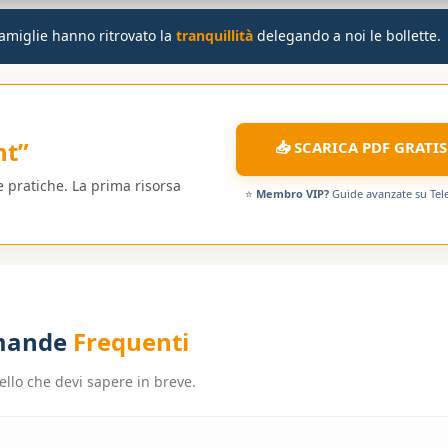
amiglie hanno ritrovato la
tranquillità
delegando a noi le bollette.
ht”
📥 SCARICA PDF GRATIS
e pratiche. La prima risorsa
⭐
Membro VIP?
Guide avanzate su Te
mande
Frequenti
ello che devi sapere in breve.