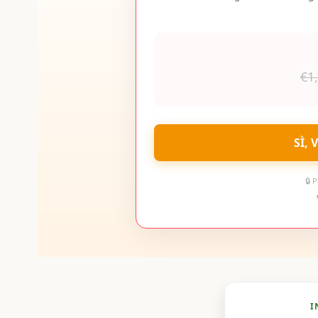
€1
SÌ,
🔒 
I