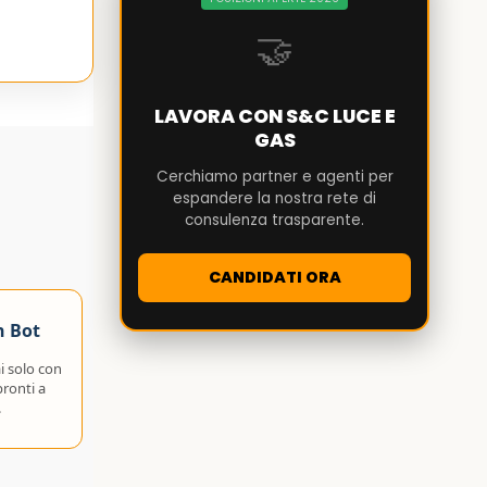
🤝
LAVORA CON S&C LUCE E
GAS
Cerchiamo partner e agenti per
espandere la nostra rete di
consulenza trasparente.
CANDIDATI ORA
n Bot
i solo con
ronti a
.