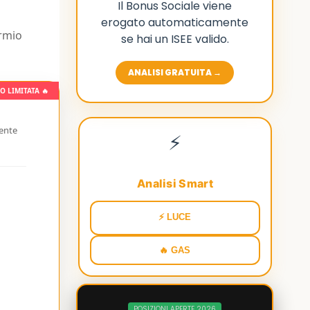
Il Bonus Sociale viene
erogato automaticamente
armio
se hai un ISEE valido.
ANALISI GRATUITA →
O LIMITATA 🔥
mente
⚡
Analisi Smart
⚡ LUCE
🔥 GAS
POSIZIONI APERTE 2026