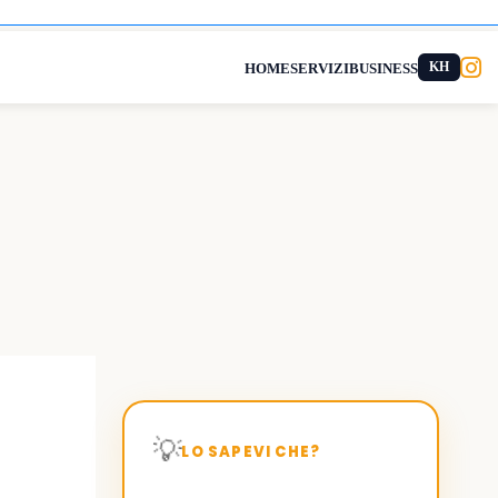
KH
HOME
SERVIZI
BUSINESS
💡
LO SAPEVI CHE?