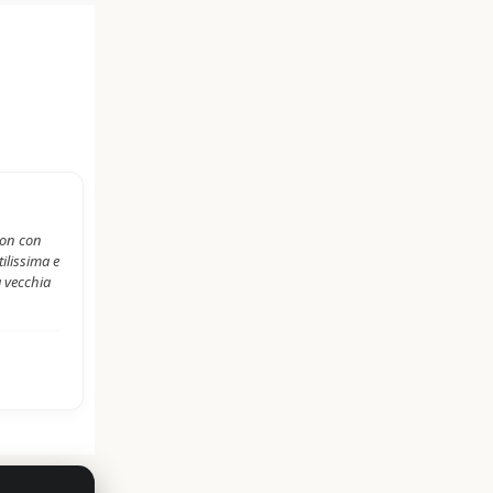
non con
ilissima e
 vecchia