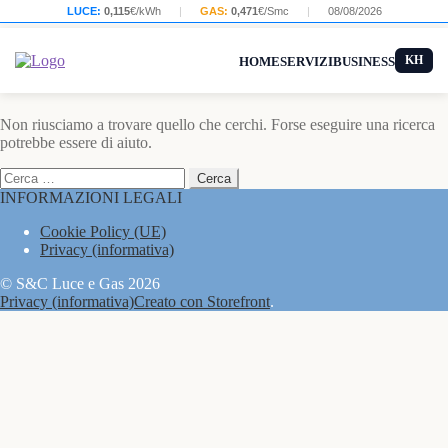
LUCE:
0,115
€/kWh
|
GAS:
0,471
€/Smc
|
08/08/2026
KH
HOME
SERVIZI
BUSINESS
Non riusciamo a trovare quello che cerchi. Forse eseguire una ricerca
potrebbe essere di aiuto.
Ricerca
per:
INFORMAZIONI LEGALI
Cookie Policy (UE)
Privacy (informativa)
© S&C Luce e Gas 2026
Privacy (informativa)
Creato con Storefront
.